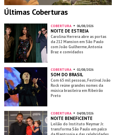
Últimas Coberturas
COBERTURA
06/08/2026
NOITE DE ESTREIA
Carolina Herrera abre as portas
da 212 Mansion em São Paulo
com João Guilherme, Antonia
Braz e convidados
COBERTURA
02/08/2026
SOM DO BRASIL
Com 65 mil pessoas, Festival João
Rock reúne grandes nomes da
música brasileira em Ribeirão
Preto
COBERTURA
04/08/2026
NOITE BENEFICENTE
Leilão do Instituto Neymar Jr.
transforma São Paulo em palco
da filantropia e das celebridades