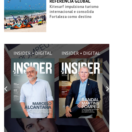
REFERÊNCIA GLOBAL
Kitesurf impulsiona turismo
internacional e consolida
Fortaleza como destino
AL
INSIDER • DIGITAL
INSIDER • DIGITAL
INSIDER •