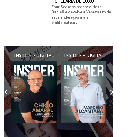
HOTELARIA DE LUXO
Four Seasons reabre o Hotel
Danieli e devolve a Veneza um de
seus endereços mais
emblemáticos
AL
INSIDER • DIGITAL
INSIDER • DIGITAL
INSIDER •