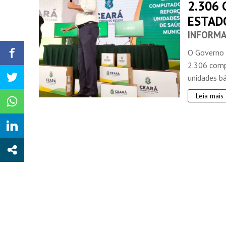
2.306
ESTAD
INFORMA
O Governo d
2.306 comp
unidades bás
Leia mais