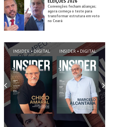
ELEIÇÕES 2026
Convenções fecham alianças;
agora começa o teste para
transformar estrutura em voto
no Ceará
AL
INSIDER • DIGITAL
INSIDER • DIGITAL
INSIDER •