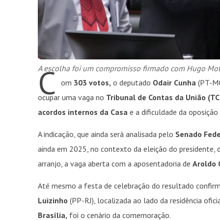
C
A escolha foi um compromisso firmado com Hugo Mot
om
303 votos,
o deputado
Odair Cunha
(PT-MG
ocupar uma vaga no
Tribunal de Contas da União (TC
acordos internos da Casa
e a dificuldade da oposição
A indicação, que ainda será analisada pelo
Senado Fede
ainda em 2025, no contexto da eleição do presidente,
arranjo, a vaga aberta com a aposentadoria de
Aroldo 
Até mesmo a festa de celebração do resultado confirm
Luizinho
(PP-RJ), localizada ao lado da residência ofic
Brasília,
foi o cenário da comemoração.