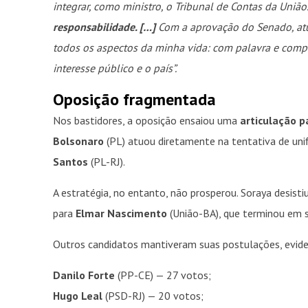
integrar, como ministro, o Tribunal de Contas da União
responsabilidade. […]
Com a aprovação do Senado, a
todos os aspectos da minha vida: com palavra e comp
interesse público e o país”.
Oposição fragmentada
Nos bastidores, a oposição ensaiou uma
articulação p
Bolsonaro
(PL) atuou diretamente na tentativa de unif
Santos
(PL-RJ).
A estratégia, no entanto, não prosperou. Soraya desisti
para
Elmar Nascimento
(União-BA), que terminou em 
Outros candidatos mantiveram suas postulações, evid
Danilo Forte
(PP-CE) — 27 votos;
Hugo Leal
(PSD-RJ) — 20 votos;