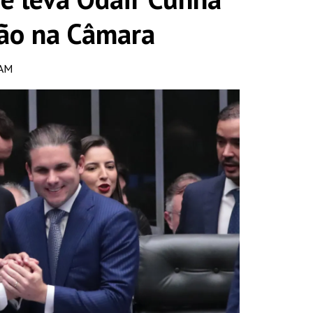
ção na Câmara
 AM