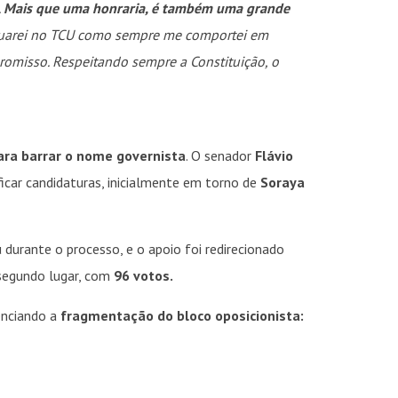
.
Mais que uma honraria, é também uma grande
tuarei no TCU como sempre me comportei em
romisso. Respeitando sempre a Constituição, o
ara barrar o nome governista
. O senador
Flávio
INSIDER • DIGITAL
INSIDER • DIGITAL
INSIDER • DIGIT
icar candidaturas, inicialmente em torno de
Soraya
u durante o processo, e o apoio foi redirecionado
segundo lugar, com
96 votos.
enciando a
fragmentação do bloco oposicionista: