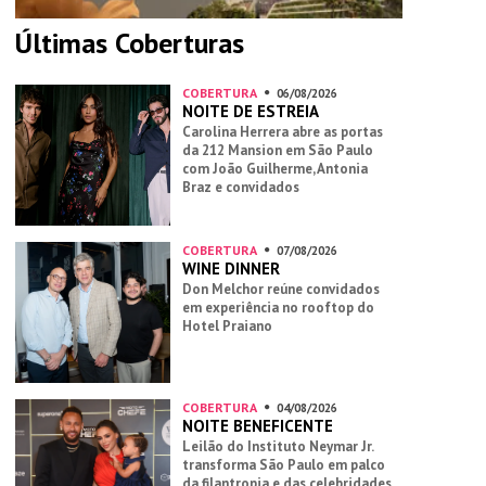
Últimas Coberturas
COBERTURA
06/08/2026
NOITE DE ESTREIA
Carolina Herrera abre as portas
da 212 Mansion em São Paulo
com João Guilherme, Antonia
Braz e convidados
COBERTURA
07/08/2026
WINE DINNER
Don Melchor reúne convidados
em experiência no rooftop do
Hotel Praiano
COBERTURA
04/08/2026
NOITE BENEFICENTE
Leilão do Instituto Neymar Jr.
transforma São Paulo em palco
da filantropia e das celebridades