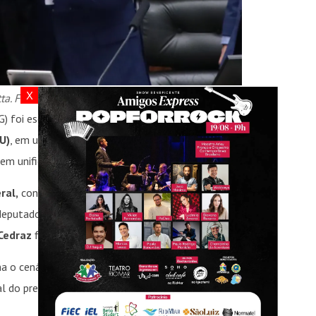
X
ta. Foto: Bruno Spada/Câmara dos Deputados
) foi escolhido pela
Câmara dos Deputados
para
U)
, em uma eleição que expôs a
força dos
 em unificar uma candidatura competitiva.
ral,
consolida um compromisso político firmado
 deputado
Hugo Motta
(Republicanos-PB). Pelo
Cedraz
ficaria sob indicação do PT.
a o cenário. A casa do deputado federal
Dr.
ial do presidente
Hugo Motta
, no
Lago Sul, em