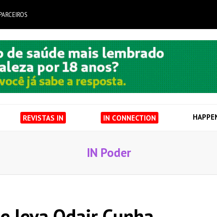
PARCEIROS
HAPPE
REVISTAS IN
IN CONNECTION
IN Poder
 e leva Odair Cunha