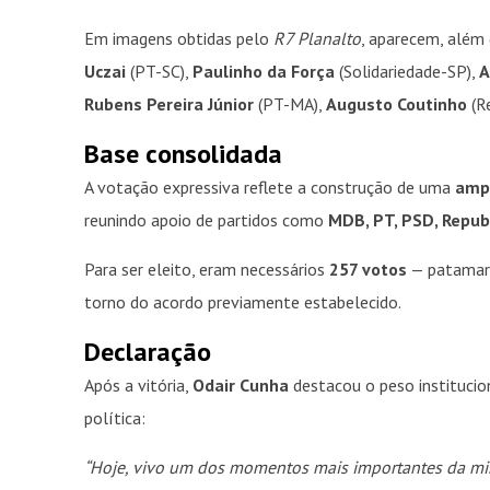
Em imagens obtidas pelo
R7 Planalto
, aparecem, além
Uczai
(PT-SC),
Paulinho da Força
(Solidariedade-SP),
A
Rubens Pereira Júnior
(PT-MA),
Augusto Coutinho
(R
Base consolidada
A votação expressiva reflete a construção de uma
amp
reunindo apoio de partidos como
MDB, PT, PSD, Repub
Para ser eleito, eram necessários
257 votos
— patamar 
torno do acordo previamente estabelecido.
Declaração
Após a vitória,
Odair Cunha
destacou o peso institucion
política:
“Hoje, vivo um dos momentos mais importantes da min