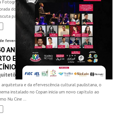
Fotografia de Fortaleza inicia, neste sábado (18), uma
rada do projeto Imagens Sonoras, plataforma que
scuta para o ...
de fevereiro de 2026
0 ANOS, CINE COPAN SERÁ
RTO EM SÃO PAULO COM
CÍNIO DO NUBANK
quitetônico
arquitetura e da efervescência cultural paulistana, o
inema instalado no Copan inicia um novo capítulo ao
mo Nu Cine ...