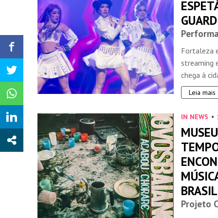
ESPET
GUARDI
Performa
Fortaleza 
streaming e
chega à cid
Leia mais
IN NEWS
MUSEU
TEMPO
ENCON
MÚSICA
BRASIL
Projeto 