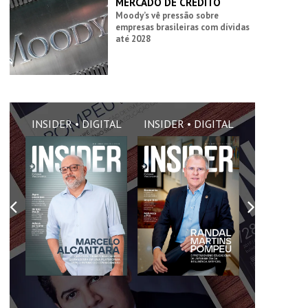
MERCADO DE CRÉDITO
Moody’s vê pressão sobre
empresas brasileiras com dívidas
até 2028
AL
INSIDER • DIGITAL
INSIDER • DIGITAL
INSIDER •