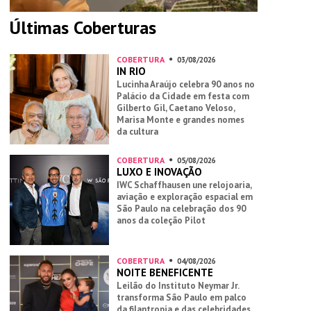
Últimas Coberturas
COBERTURA
03/08/2026
IN RIO
Lucinha Araújo celebra 90 anos no
Palácio da Cidade em festa com
Gilberto Gil, Caetano Veloso,
Marisa Monte e grandes nomes
da cultura
COBERTURA
05/08/2026
LUXO E INOVAÇÃO
IWC Schaffhausen une relojoaria,
aviação e exploração espacial em
São Paulo na celebração dos 90
anos da coleção Pilot
COBERTURA
04/08/2026
NOITE BENEFICENTE
Leilão do Instituto Neymar Jr.
transforma São Paulo em palco
da filantropia e das celebridades