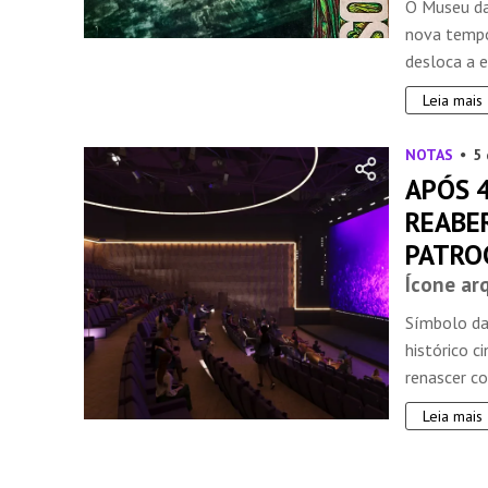
O Museu da 
nova tempo
desloca a e
Leia mais
NOTAS
5 
APÓS 4
REABE
PATRO
Ícone ar
Símbolo da 
histórico c
renascer co
Leia mais