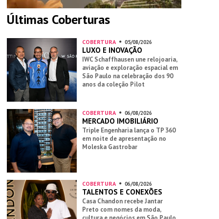
Últimas Coberturas
COBERTURA
05/08/2026
LUXO E INOVAÇÃO
IWC Schaffhausen une relojoaria,
aviação e exploração espacial em
São Paulo na celebração dos 90
anos da coleção Pilot
COBERTURA
06/08/2026
MERCADO IMOBILIÁRIO
Triple Engenharia lança o TP 360
em noite de apresentação no
Moleska Gastrobar
COBERTURA
06/08/2026
TALENTOS E CONEXÕES
Casa Chandon recebe Jantar
Preto com nomes da moda,
cultura e negócios em São Paulo