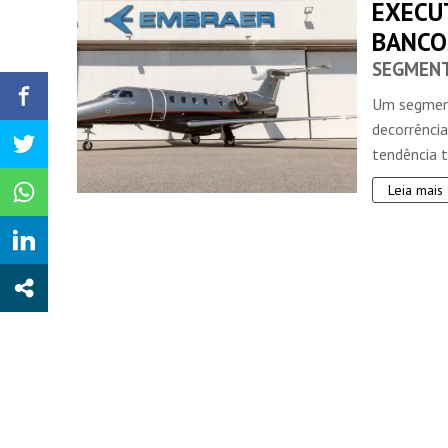
EXECU
BANCO
SEGMENT
Um segment
decorrênci
tendência t
Leia mais