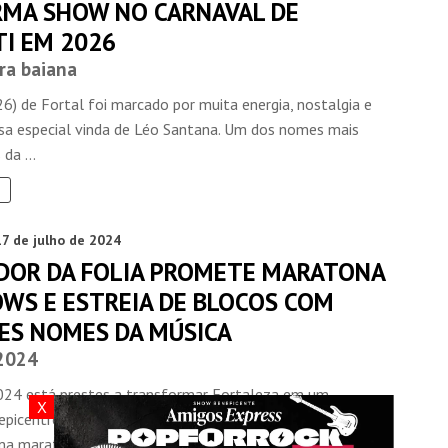
RMA SHOW NO CARNAVAL DE
TI EM 2026
ra baiana
6) de Fortal foi marcado por muita energia, nostalgia e
sa especial vinda de Léo Santana. Um dos nomes mais
da ...
17 de julho de 2024
DOR DA FOLIA PROMETE MARATONA
OWS E ESTREIA DE BLOCOS COM
ES NOMES DA MÚSICA
2024
024 está prestes a transformar Fortaleza em um
X
epicentro de alegria e música. O Corredor da Folia será
ma maratona de ...