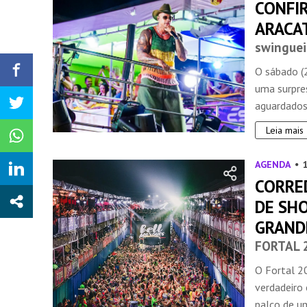
CONFI
ARACA
swinguei
O sábado (2
uma surpre
aguardados 
Leia mais
AGENDA
CORRE
DE SH
GRAND
FORTAL 
O Fortal 2
verdadeiro 
palco de u