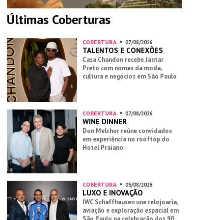
Últimas Coberturas
COBERTURA
07/08/2026
TALENTOS E CONEXÕES
Casa Chandon recebe Jantar
Preto com nomes da moda,
cultura e negócios em São Paulo
COBERTURA
07/08/2026
WINE DINNER
Don Melchor reúne convidados
em experiência no rooftop do
Hotel Praiano
COBERTURA
05/08/2026
LUXO E INOVAÇÃO
IWC Schaffhausen une relojoaria,
aviação e exploração espacial em
São Paulo na celebração dos 90