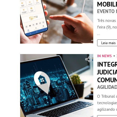
MOBIL
EVENTO 
Três novas 
feira (9), 
...
Leia mais
IN NEWS
INTEGR
JUDICI
COMUN
AGILIDA
O Tribunal
tecnologias
agilizando o