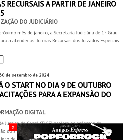
 RECURSAIS A PARTIR DE JANEIRO
25
ZAÇÃO DO JUDICIÁRIO
 próximo mês de janeiro, a Secretaria Judiciária de 1º Grau
sará a atender as Turmas Recursais dos Juizados Especiais
30 de setembro de 2024
Á O START NO DIA 9 DE OUTUBRO
PACITAÇÕES PARA A EXPANSÃO DO
RMAÇÃO DIGITAL
de Justiça do Ceará (TJCE) acelera os esforços de
X
ão do sistema judiciário, com a implementação da 4ª
jeto de Expansão ...