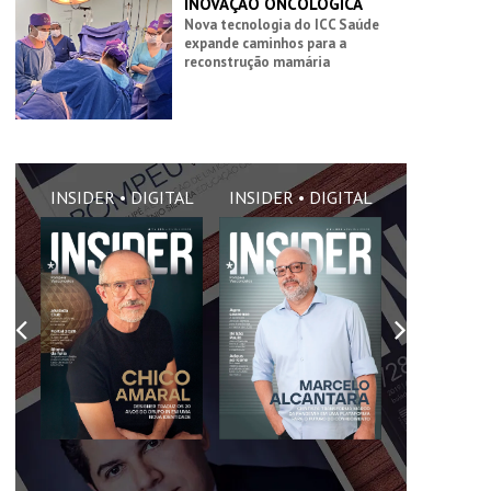
INOVAÇÃO ONCOLÓGICA
Nova tecnologia do ICC Saúde
expande caminhos para a
reconstrução mamária
AL
INSIDER • DIGITAL
INSIDER • DIGITAL
INSIDER •