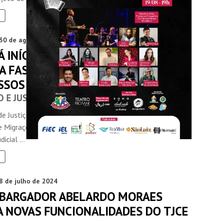
30 de agosto de 2024
Á INÍCIO, NESTA SEXTA-FEIRA, À
A FASE DE MIGRAÇÕES DOS
SSOS DO PJE
O E JUSTIÇA
de Justiça do Ceará (TJCE) conclui neste final de semana o
e Migrações da 4ª Fase do Projeto de Expansão do
icial ...
8 de julho de 2024
BARGADOR ABELARDO MORAES
A NOVAS FUNCIONALIDADES DO TJCE