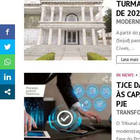
TURMAS
DE 20
MODERNI
A partir do
(Sejud) pas
Cíveis, ...
Leia mais
IN NEWS
TJCE D
ÀS CA
PJE
TRANSFO
O Tribunal 
modernizaç
fase do Pro