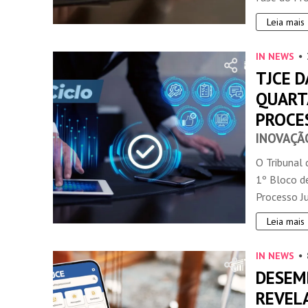
Leia mais
IN NEWS
TJCE D
QUART
PROCE
INOVAÇÃ
O Tribunal 
1º Bloco d
Processo Jud
Leia mais
IN NEWS
DESEM
REVEL