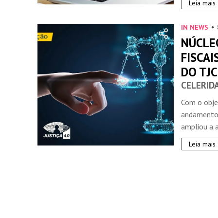
Leia mais
IN NEWS
NÚCLEO
FISCAI
DO TJC
CELERIDA
Com o objet
andamento d
ampliou a a
Leia mais