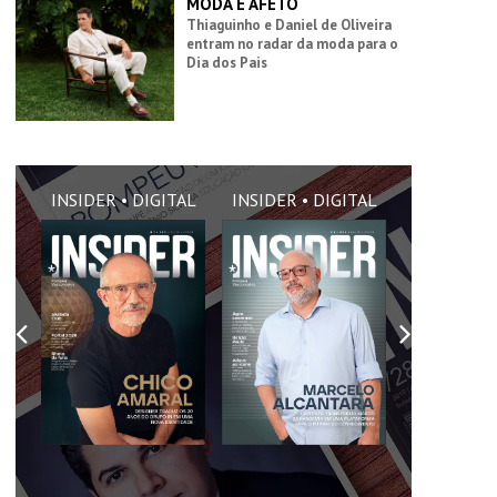
MODA E AFETO
Thiaguinho e Daniel de Oliveira
entram no radar da moda para o
Dia dos Pais
AL
INSIDER • DIGITAL
INSIDER • DIGITAL
INSIDER •