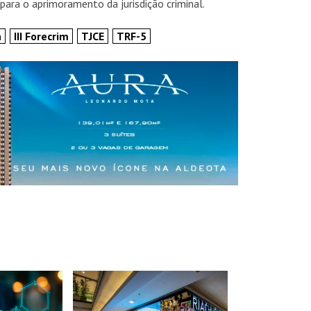
para o aprimoramento da jurisdição criminal.
a
III Forecrim
TJCE
TRF-5
INSIDER • DIGITAL
INSIDER • DIGITAL
INSIDER • DIGIT