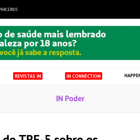
PARCEIROS
HAPPE
REVISTAS IN
IN CONNECTION
IN Poder
 do TRF-5 sobre os