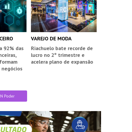
CEIRO
VAREJO DE MODA
 a 92% das
Riachuelo bate recorde de
nceiras,
lucro no 2º trimestre e
sformam
acelera plano de expansão
 negócios
IN Poder