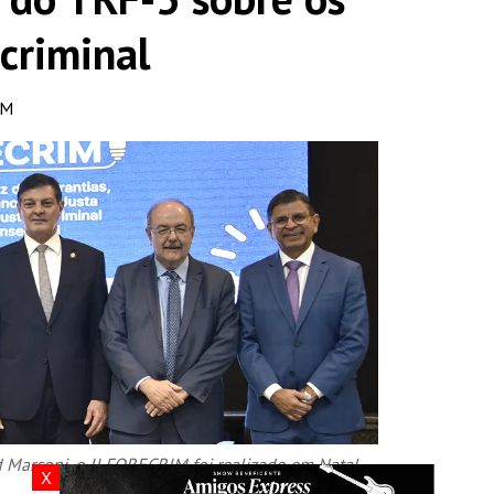
 criminal
PM
Marconi, o II FORECRIM foi realizado em Natal.
X