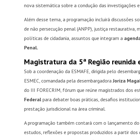
nova sistemática sobre a condução das investigações e a
Além desse tema, a programação incluirá discussões so
de não persecução penal (ANPP), justiça restaurativa, 
políticas de cidadania, assuntos que integram a
agenda
Penal.
Magistratura da 5ª Região reunida 
Sob a coordenação da ESMAFE, dirigida pelo desembar
ESMEC, comandada pela desembargadora
Joriza Maga
do III FORECRIM, fórum que reúne magistrados dos 
Federal
para debater boas práticas, desafios instituci
prestação jurisdicional na área criminal.
A programação também contará com o lançamento do L
estudos, reflexões e propostas produzidos a partir dos