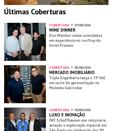
Últimas Coberturas
COBERTURA
07/08/2026
WINE DINNER
Don Melchor reúne convidados
em experiência no rooftop do
Hotel Praiano
COBERTURA
06/08/2026
MERCADO IMOBILIÁRIO
Triple Engenharia lança o TP 360
em noite de apresentação no
Moleska Gastrobar
COBERTURA
05/08/2026
LUXO E INOVAÇÃO
IWC Schaffhausen une relojoaria,
aviação e exploração espacial em
São Paulo na celebração dos 90