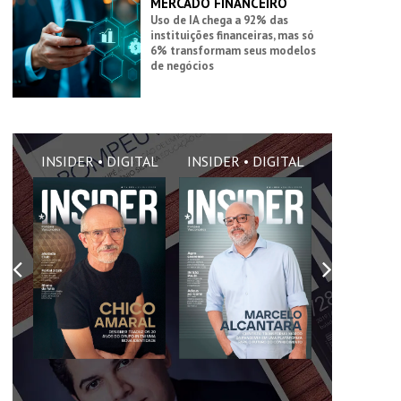
MERCADO FINANCEIRO
Uso de IA chega a 92% das
instituições financeiras, mas só
6% transformam seus modelos
de negócios
AL
INSIDER • DIGITAL
INSIDER • DIGITAL
INSIDER •