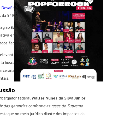
 Desafios Atuais da Jurisdição Criminal
, que abre a
s da 5ª Região
(FORECRIM).
Região
(ESMAFE / TRF-5)
e pela Escola Superior da
ciativa é voltada ao aperfeiçoamento da jurisdição
ados federais e estaduais.
vantes no sistema de Justiça brasileiro,
la busca de soluções para desafios históricos da
carcerária e a ampliação de mecanismos voltados à
ntais.
cussão
mbargador federal
Walter Nunes da Silva Júnior
,
uiz das garantias conforme as teses do Supremo
staque no meio jurídico diante dos impactos da