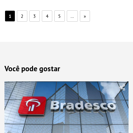
1
2
3
4
5
...
»
Você pode gostar