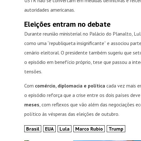
USTR não se convertam em medidas definitivas e reite
autoridades americanas.
Eleições entram no debate
Durante reunião ministerial no Palácio do Planalto, Lul
como uma “republiqueta insignificante” e associou part
cenário eleitoral. O presidente também sugeriu que set
o episódio em benefício próprio, tese que passou a int
tensões.
Com
comércio, diplomacia e política
cada vez mais en
o episódio reforça que a crise entre os dois países de
meses
, com reflexos que vão além das negociações 
político às vésperas das eleições de outubro.
Brasil
EUA
Lula
Marco Rubio
Trump