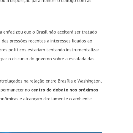
rou a disposição para manter o diálogo com as
a enfatizou que o Brasil não aceitará ser tratado
e das pressões recentes a interesses ligados ao
ores políticos estariam tentando instrumentalizar
INSIDER • DIGITAL
INSIDER • DIGITAL
INSIDER • DIGIT
egrar o discurso do governo sobre a escalada das
trelaçados na relação entre Brasília e Washington,
ve permanecer no
centro do debate nos próximos
econômicas e alcançam diretamente o ambiente