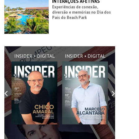
INTERAÇÕES AFETIVAS
Experiências de conexão,
diversão e memórias no Dia dos
Pais do Beach Park
AL
INSIDER • DIGITAL
INSIDER • DIGITAL
INSIDER •