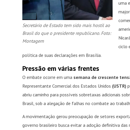
uma e
major
comen
Secretário de Estado tem sido mais hostil ao
ameri
Brasil do que o presidente republicano. Foto:
Nicar
Montagem
ciclo 
política de suas declarações em Brasília.
Pressão em várias frentes
O embate ocorre em uma
semana de crescente tensã
Representante Comercial dos Estados Unidos
(USTR)
p
abriu caminho para possíveis sobretaxas adicionais sob
Brasil, sob a alegação de falhas no combate ao trabal
A movimentação gerou preocupação de setores exporta
governo brasileiro busca evitar a adoção definitiva das