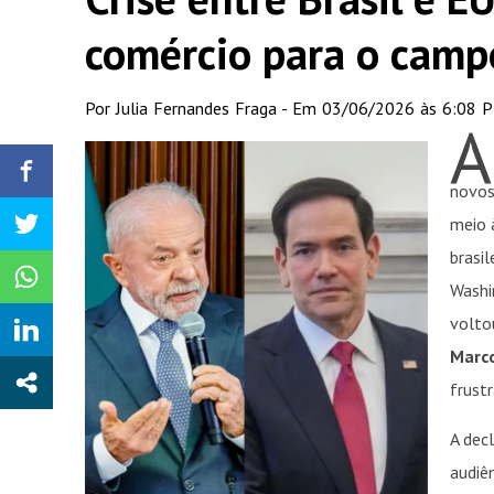
comércio para o campo
Por Julia Fernandes Fraga - Em 03/06/2026 às 6:08 
A
novos
meio 
brasi
Washi
voltou
Marco
frustr
A dec
audiê