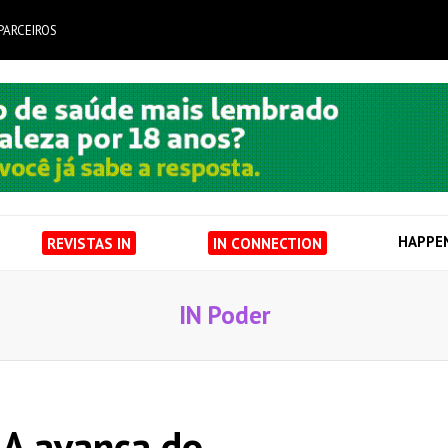
PARCEIROS
HAPPE
REVISTAS IN
IN CONNECTION
IN Poder
EUA avança do