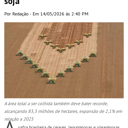
soja
Por Redação - Em 14/05/2026 às 2:40 PM
A área total a ser colhida também deve bater recorde,
alcançando 83,3 milhões de hectares, expansão de 2,1% em
A
relação a 2025
safra brasileira de cereais, leguminosas e oleaginosas