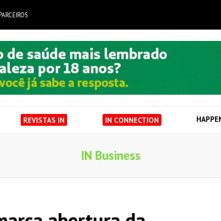
PARCEIROS
HAPPE
REVISTAS IN
IN CONNECTION
IN Business
marca abertura da