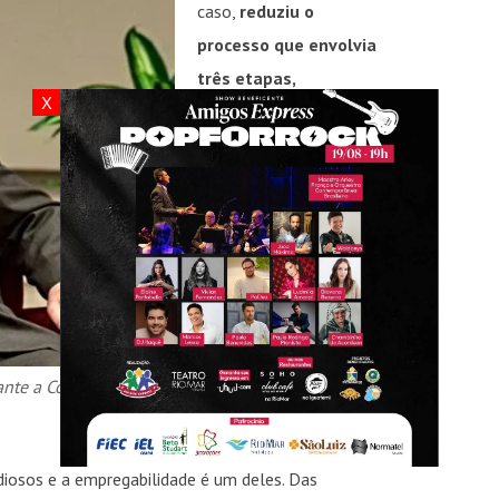
caso,
reduziu o
processo que envolvia
três etapas,
X
deslocamentos e alto
custo, com a
possibilidade de ser
resolvido em um único
dia e local
. Isso só foi
possível a partir da
edição da Resolução nº
228/2016 pelo
Conselho Nacional de
urante a Concart 2022
Justiça (CNJ), a pedido do
Ministério das Relações
iosos e a empregabilidade é um deles. Das