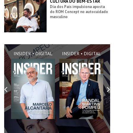
CULTURA DO BEM-ESTAR
Dia dos Pais impulsiona aposta
do ROM Concept no autocuidado
masculino
AL
INSIDER • DIGITAL
INSIDER • DIGITAL
INSIDER •