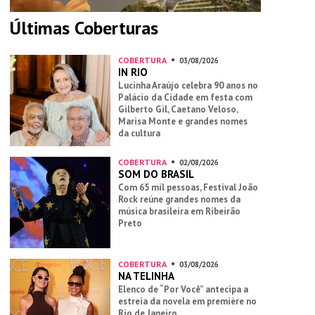
Últimas Coberturas
COBERTURA
03/08/2026
IN RIO
Lucinha Araújo celebra 90 anos no
Palácio da Cidade em festa com
Gilberto Gil, Caetano Veloso,
Marisa Monte e grandes nomes
da cultura
COBERTURA
02/08/2026
SOM DO BRASIL
Com 65 mil pessoas, Festival João
Rock reúne grandes nomes da
música brasileira em Ribeirão
Preto
COBERTURA
03/08/2026
NA TELINHA
Elenco de “Por Você” antecipa a
estreia da novela em première no
Rio de Janeiro