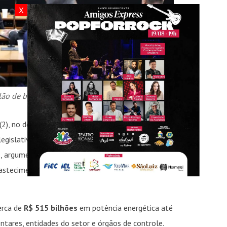
X
ilão de baterias. Foto: Kayo Magalhães/Câmara dos
 (2), no debate sobre o
Leilão de Reserva de
egislativa, ao defender o certame, o ministro
e
, argumentou que a contratação de reserva
abastecimento e sustentar a expansão da matriz
erca de
R$ 515 bilhões
em potência energética até
tares, entidades do setor e órgãos de controle.