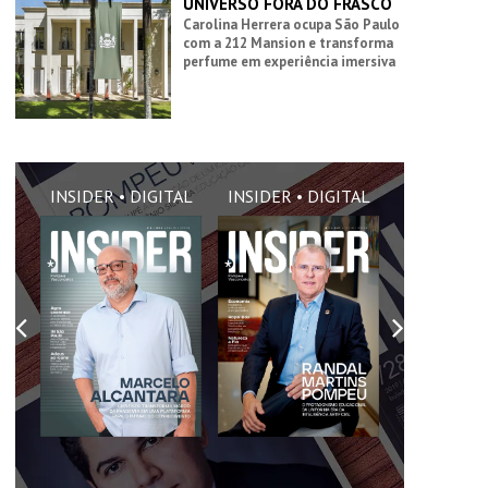
UNIVERSO FORA DO FRASCO
Carolina Herrera ocupa São Paulo
com a 212 Mansion e transforma
perfume em experiência imersiva
AL
INSIDER • DIGITAL
INSIDER • DIGITAL
INSIDER •