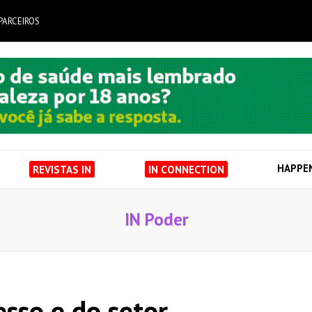
PARCEIROS
HAPPE
REVISTAS IN
IN CONNECTION
IN Poder
sso e do setor