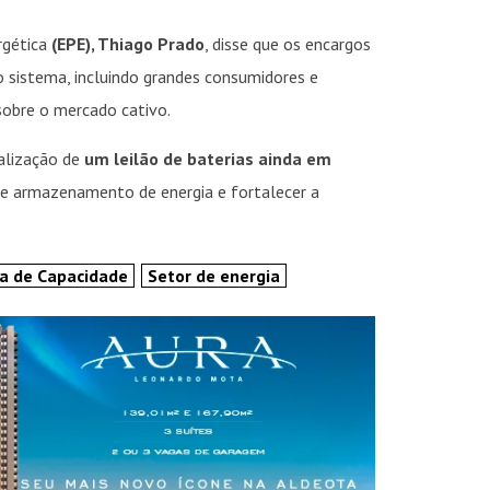
rgética
(EPE), Thiago Prado
, disse que os encargos
o sistema, incluindo grandes consumidores e
sobre o mercado cativo.
ealização de
um leilão de baterias ainda em
e armazenamento de energia e fortalecer a
INSIDER • DIGITAL
INSIDER • DIGITAL
INSIDER • DIGIT
va de Capacidade
Setor de energia